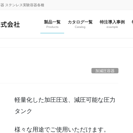
容器 ステンレス実験容器各種
製品一覧
カタログ一覧
特注導入事例
Products
Catalog
example
加減圧容器
軽量化した加圧圧送、減圧可能な圧力
タンク
様々な用途でご使用いただけます。