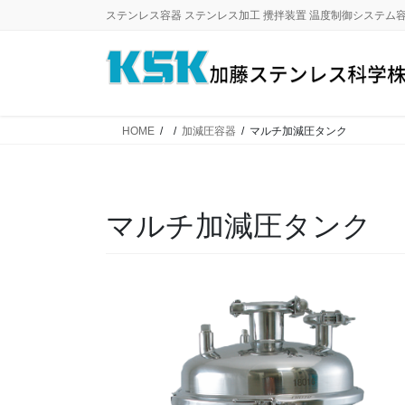
コ
ナ
ステンレス容器 ステンレス加工 攪拌装置 温度制御システム
ン
ビ
テ
ゲ
ン
ー
ツ
シ
に
ョ
HOME
加減圧容器
マルチ加減圧タンク
移
ン
動
に
移
動
マルチ加減圧タンク