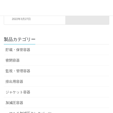
マルチ加減圧タンク用撹拌機BL
シリーズ
2022年3月27日
製品カテゴリー
貯蔵・保管容器
密閉容器
監視・管理容器
排出用容器
ジャケット容器
加減圧容器