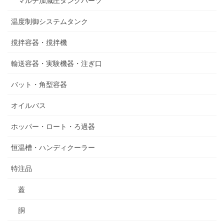
マルチ加減圧タンクパーツ
温度制御システムタンク
撹拌容器・撹拌機
輸送容器・実験機器・注ぎ口
バット・角型容器
オイルバス
ホッパー・ロート・ろ過器
恒温槽・ハンディクーラー
特注品
蓋
胴