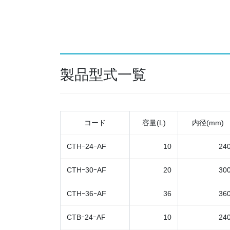
製品型式一覧
コード
容量(L)
内径(mm)
CTHｰ24ｰAF
10
24
CTHｰ30ｰAF
20
30
CTHｰ36ｰAF
36
36
CTBｰ24ｰAF
10
24