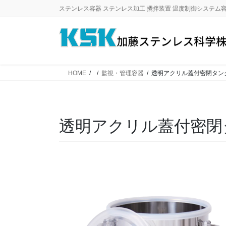
コ
ナ
ステンレス容器 ステンレス加工 攪拌装置 温度制御システム
ン
ビ
テ
ゲ
ン
ー
ツ
シ
に
ョ
HOME
監視・管理容器
透明アクリル蓋付密閉タン
移
ン
動
に
移
動
透明アクリル蓋付密閉