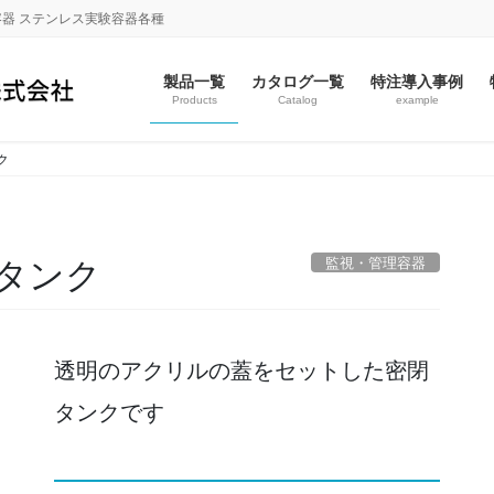
容器 ステンレス実験容器各種
製品一覧
カタログ一覧
特注導入事例
Products
Catalog
example
ク
監視・管理容器
タンク
透明のアクリルの蓋をセットした密閉
タンクです