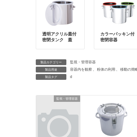
透明アクリル蓋付
カラーパッキン付
密閉タンク 蓋
密閉容器
監視・管理容器
製品カテゴリー
容器内を観察
、
粉体の利用
、
移動の簡
製品用途
d
製品タグ
監視・管理容器