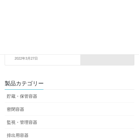
テーパー付き密閉タンク吊り下
げタイプタイプ(パチン錠タイ
プ）
2022年3月27日
製品カテゴリー
貯蔵・保管容器
密閉容器
監視・管理容器
排出用容器