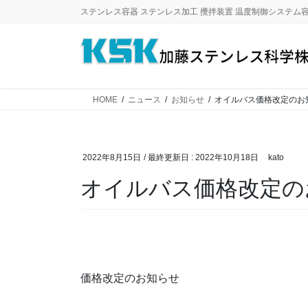
コ
ナ
ステンレス容器 ステンレス加工 攪拌装置 温度制御システム
ン
ビ
テ
ゲ
ン
ー
ツ
シ
に
ョ
HOME
ニュース
お知らせ
オイルバス価格改定のお
移
ン
動
に
移
動
2022年8月15日
/ 最終更新日 :
2022年10月18日
kato
オイルバス価格改定の
価格改定のお知らせ