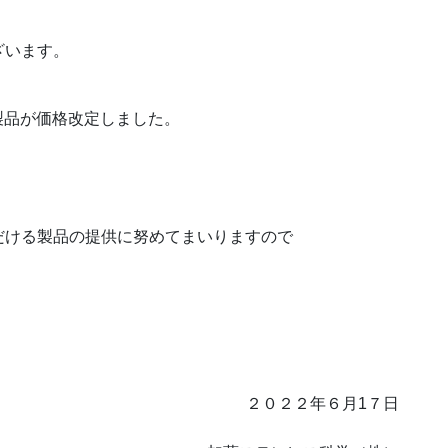
ざいます。
の製品が価格改定しました。
。
だける製品の提供に努めてまいりますので
２２年６月1７日