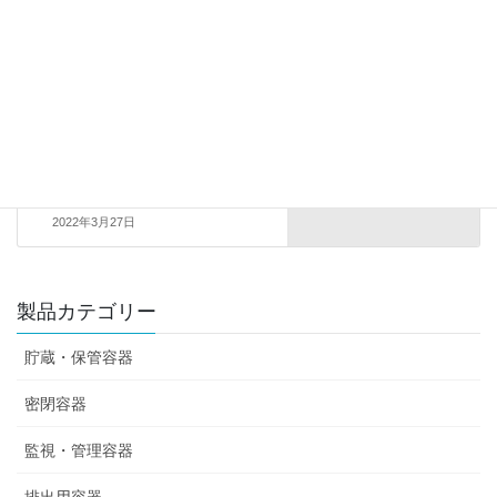
オイルバス
オイルバス過熱防止器付き
2022年3月27日
製品カテゴリー
貯蔵・保管容器
密閉容器
監視・管理容器
排出用容器