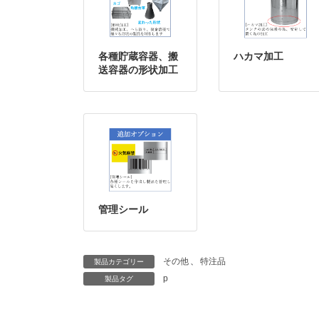
各種貯蔵容器、搬
ハカマ加工
送容器の形状加工
管理シール
その他
、
特注品
製品カテゴリー
p
製品タグ