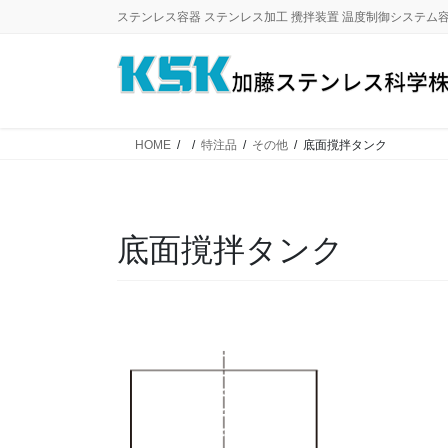
コ
ナ
ステンレス容器 ステンレス加工 攪拌装置 温度制御システム
ン
ビ
テ
ゲ
ン
ー
ツ
シ
に
ョ
HOME
特注品
その他
底面撹拌タンク
移
ン
動
に
移
動
底面撹拌タンク